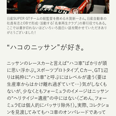
日産SUPER GTチームの総監督を務める木賀新一さん。日産自動車の
社員有志とOBで形成・活動する「名車再生クラブ」の牽引役でもある。
ここでは書き切れないほどいろいろ面白い話を聞かせていただきあり
がとうございました！
“ハコのニッサン”が好き。
ニッサンのレースカーと言えば“ハコ車”ばかりが頭
に思い浮かぶ。スポーツプロトタイプ、Cカー、GT1辺
りは純粋に“ハコ車”と呼ぶにはレベルが違う（要は
生産車からはかけ離れ過ぎていて…）気がしなくも
ないが、少なくともフォーミュラのイメージはニッサン
の“ヘリテイジ＝遺産”の中にはない（ごめん、フォー
HOME
ミュラEは個人的にバッサリ除外！）。実際、コレクショ
ンを見渡してみてもハコ車のオンパレードであって