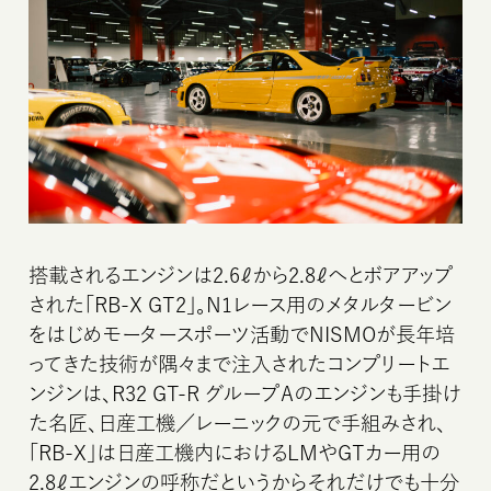
搭載されるエンジンは2.6ℓから2.8ℓへとボアアップ
された「RB-X GT2」。N1レース用のメタルタービン
をはじめモータースポーツ活動でNISMOが長年培
ってきた技術が隅々まで注入されたコンプリートエ
ンジンは、R32 GT-R グループAのエンジンも手掛け
た名匠、日産工機／レーニックの元で手組みされ、
「RB-X」は日産工機内におけるLMやGTカー用の
2.8ℓエンジンの呼称だというからそれだけでも十分