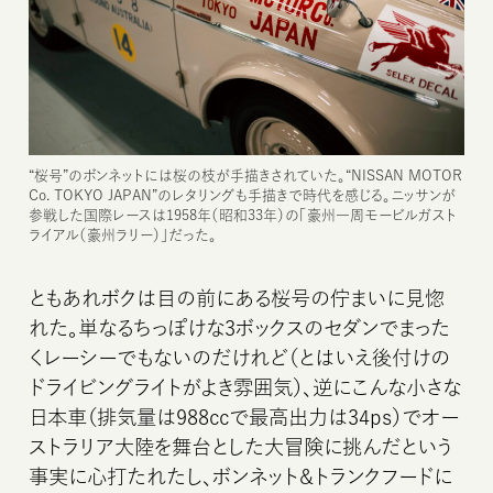
“桜号”のボンネットには桜の枝が手描きされていた。“NISSAN MOTOR
Co. TOKYO JAPAN”のレタリングも手描きで時代を感じる。ニッサンが
参戦した国際レースは1958年（昭和33年）の「豪州一周モービルガスト
ライアル（豪州ラリー）」だった。
ともあれボクは目の前にある桜号の佇まいに見惚
れた。単なるちっぽけな3ボックスのセダンでまった
くレーシーでもないのだけれど（とはいえ後付けの
ドライビングライトがよき雰囲気）、逆にこんな小さな
日本車（排気量は988ccで最高出力は34ps）でオー
ストラリア大陸を舞台とした大冒険に挑んだという
事実に心打たれたし、ボンネット＆トランクフードに