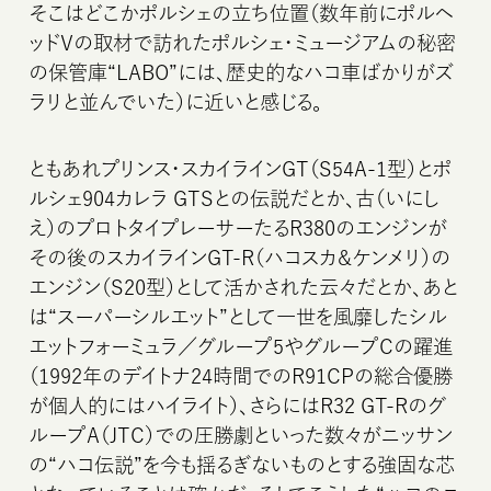
そこはどこかポルシェの立ち位置（数年前にポルヘ
ッドVの取材で訪れたポルシェ・ミュージアムの秘密
の保管庫“LABO”には、歴史的なハコ車ばかりがズ
ラリと並んでいた）に近いと感じる。
ともあれプリンス・スカイラインGT（S54A-1型）とポ
ルシェ904カレラ GTSとの伝説だとか、古（いにし
え）のプロトタイプレーサーたるR380のエンジンが
その後のスカイラインGT-R（ハコスカ＆ケンメリ）の
エンジン（S20型）として活かされた云々だとか、あと
は“スーパーシルエット”として一世を風靡したシル
エットフォーミュラ／グループ5やグループCの躍進
（1992年のデイトナ24時間でのR91CPの総合優勝
が個人的にはハイライト）、さらにはR32 GT-Rのグ
ループA（JTC）での圧勝劇といった数々がニッサン
の“ハコ伝説”を今も揺るぎないものとする強固な芯