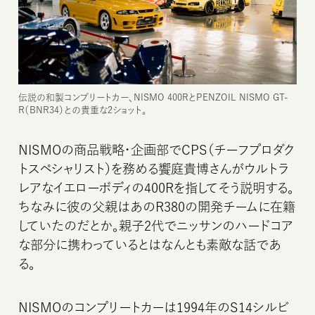
伝説の和製コンプリートカー、NISMO 400RとPENZOIL NISMO GT-
R（BNR34）との貴重な2ショット。
NISMOの商品戦略・企画部でCPS（チーフプロダク
トスペシャリスト）を務める饗庭貴博さんがウルトラ
レアなイエローボディの400Rを指してそう説明する。
ちなみに彼の父親はあのR380の開発チームに在籍
していたのだとか。親子2代でニッサンのハードコア
な部分に携わっているとはなんとも素敵な話であ
る。
NISMOのコンプリートカーは1994年のS14シルビ