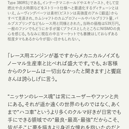
Type 380RS」である。インテークマニホールドやエキゾースト、そして空
燃比や点火時期などをストリート仕様へと最適化するディチューンとは
いえ、ムーヴィングパーツは素材（ピストンは高強度のアルミ鍛造）から
すべて見直され、カムシャフトのカムプロフィールやバルブリフト量、バ
ルブスプリングなどもレース用と同様とされた。当時の価格は539万円。
一般のファンでもどうにか手が届くプライスとしたところにNISMOの良
心を感じる。ちなみに現在の中古マーケットでも暴騰はしておらずある
程度タマもあるから今が狙い目かもしれない。
「レース用エンジンが基ですからメカニカルノイズも
ノーマル生産車と比べれば盛大です。でも、お客様
からのクレームは一切出なかったと聞きます」と饗庭
さんは誇らしげに言う。
“ニッサンのレース魂”は常にユーザーやファンと共
にある。それが遥か遠くの世界のものではなく、あく
まで“ハコ車”というより多くのクルマ好きが日常でも
手にできる領域での“最良・最高・最強”だからこそ、
皆がそこに夢を描きより身近な憧れを抱いたのだと