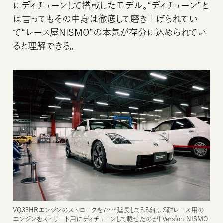
にディチューンして搭載したモデル。“ディチューン”と
は言ってもその中身は徹底して磨き上げられてい
て“レース屋NISMO”の本気が存分に込められてい
ると理解できる。
VQ35HRエンジンのストロークを7mm延長して3.8ℓ化。S耐レース用の
エンジンをストリート用にディチューンして載せたのが「Version NISMO