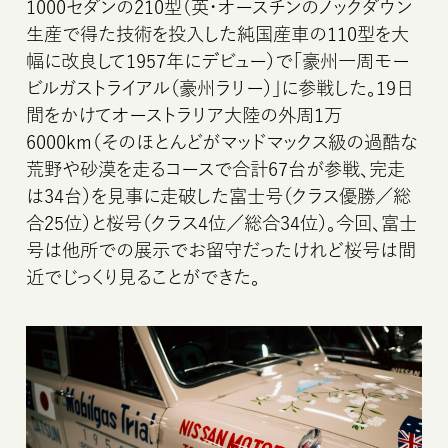
1000セダンの210型（英・オースチンのノックダウン
生産で得た技術を投入した純国産車の110型を大
幅に改良して1957年にデビュー）で「豪州一周モー
ビルガストライアル（豪州ラリー）」に参戦した。19日
間をかけてオーストラリア大陸の外周1万
6000km（そのほとんどがマッドマックス級の過酷な
荒野や砂漠を走るコースで合計67台が参戦、完走
は34台）を見事に走破した富士号（クラス優勝／総
合25位）と桜号（クラス4位／総合34位）。今回、富士
号は他所での展示でお留守だったけれど桜号は間
近でじっくり見ることができた。