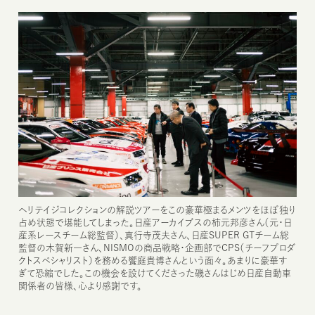
ヘリテイジコレクションの解説ツアーをこの豪華極まるメンツをほぼ独り
占め状態で堪能してしまった。日産アーカイブスの柿元邦彦さん（元・日
産系レースチーム総監督）、真行寺茂夫さん、日産SUPER GTチーム総
監督の木賀新一さん、NISMOの商品戦略・企画部でCPS（チーフプロダ
クトスペシャリスト）を務める饗庭貴博さんという面々。あまりに豪華す
ぎて恐縮でした。この機会を設けてくださった磯さんはじめ日産自動車
関係者の皆様、心より感謝です。