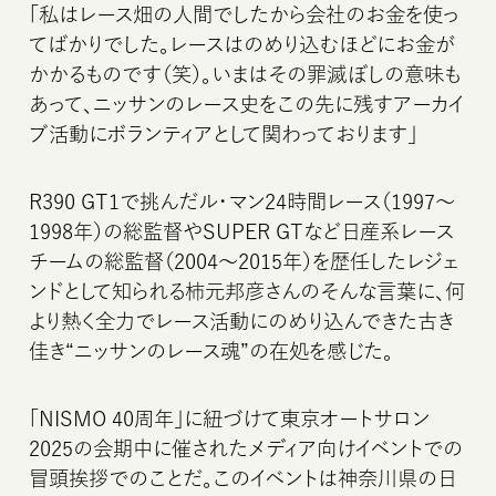
「私はレース畑の人間でしたから会社のお金を使っ
てばかりでした。レースはのめり込むほどにお金が
かかるものです（笑）。いまはその罪滅ぼしの意味も
あって、ニッサンのレース史をこの先に残すアーカイ
ブ活動にボランティアとして関わっております」
R390 GT1で挑んだル・マン24時間レース（1997〜
1998年）の総監督やSUPER GTなど日産系レース
チームの総監督（2004〜2015年）を歴任したレジェ
ンドとして知られる柿元邦彦さんのそんな言葉に、何
より熱く全力でレース活動にのめり込んできた古き
佳き“ニッサンのレース魂”の在処を感じた。
「NISMO 40周年」に紐づけて東京オートサロン
2025の会期中に催されたメディア向けイベントでの
冒頭挨拶でのことだ。このイベントは神奈川県の日