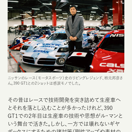
ニッサンのレース（モータスポーツ）史のリビングレジェンド、柿元邦彦さ
ん。390 GT1との2ショットは感涙モノでした。
その昔はレースで技術開発を突き詰めて生産車へ
とそれを落とし込むことが多かったけれど、390
GT1での2年目は生産車の技術や思想がル・マンと
いう舞台で活きた。しかし、一方では壊れないギヤ
ボックスにするための諸対策（剛性アップや素材の