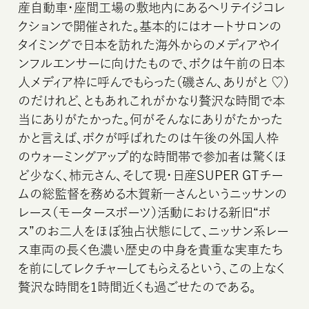
産自動車・座間工場の敷地内にあるヘリテイジコレ
クションで開催された。基本的にはオートサロンの
タイミングで日本を訪れた海外からのメディアやイ
ンフルエンサーに向けたもので、ボクは午前の日本
人メディア枠に呼んでもらった（磯さん、ありがと ♡）
のだけれど、ともあれこれがかなり贅沢な時間で本
当にありがたかった。何がそんなにありがたかった
かと言えば、ボクが呼ばれたのは午後の外国人枠
のウォーミングアップ的な時間帯で参加者は驚くほ
ど少なく、柿元さん、そして現・日産SUPER GTチー
ムの総監督を務める木賀新一さんというニッサンの
レース（モータースポーツ）活動における新旧“ボ
ス”のお二人をほぼ独占状態にして、ニッサン系レー
ス車両の長く色濃い歴史の中身を貴重な実車たち
を前にしてレクチャーしてもらえるという、この上なく
贅沢な時間を1時間近くも過ごせたのである。