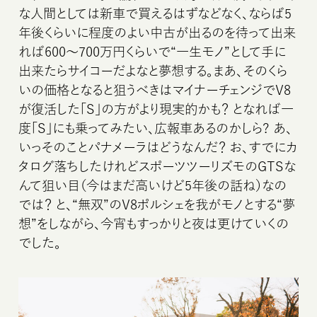
な人間としては新車で買えるはずなどなく、ならば5
年後くらいに程度のよい中古が出るのを待って出来
れば600〜700万円くらいで“一生モノ”として手に
出来たらサイコーだよなと夢想する。まあ、そのくら
いの価格となると狙うべきはマイナーチェンジでV8
が復活した「S」の方がより現実的かも？ となれば一
度「S」にも乗ってみたい、広報車あるのかしら? あ、
いっそのことパナメーラはどうなんだ？ お、すでにカ
タログ落ちしたけれどスポーツツーリズモのGTSな
んて狙い目（今はまだ高いけど5年後の話ね）なの
では？ と、“無双”のV8ポルシェを我がモノとする“夢
想”をしながら、今宵もすっかりと夜は更けていくの
でした。