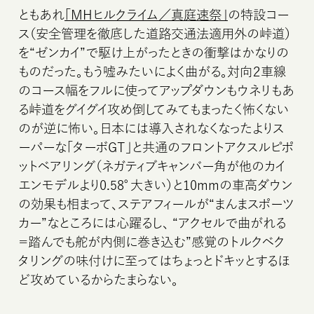
©MOTORHEAD MAGAZINE
ともあれ
「MHヒルクライム／真庭速祭」
の特設コー
ス（安全管理を徹底した道路交通法適用外の峠道）
を“ゼンカイ”で駆け上がったときの衝撃はかなりの
ものだった。もう嘘みたいによく曲がる。対向２車線
のコース幅をフルに使ってアップダウンもウネリもあ
る峠道をグイグイ攻め倒してみてもまったく怖くない
のが逆に怖い。日本には導入されなくなったよりス
ーパーな「ターボGT」と共通のフロントアクスルピポ
ットベアリング（ネガティブキャンバー角が他のカイ
エンモデルより0.58°大きい）と10mmの車高ダウン
の効果も相まって、ステアフィールが“まんまスポーツ
カー”なところには心躍るし、 “アクセルで曲がれる
＝踏んでも舵が内側に巻き込む”感覚のトルクベク
タリングの味付けに至ってはちょっとドキッとするほ
ど攻めているからたまらない。