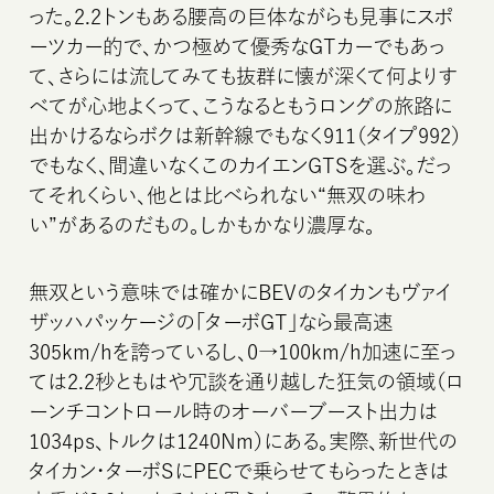
った。2.2トンもある腰高の巨体ながらも見事にスポ
ーツカー的で、かつ極めて優秀なGTカーでもあっ
て、さらには流してみても抜群に懐が深くて何よりす
べてが心地よくって、こうなるともうロングの旅路に
出かけるならボクは新幹線でもなく911（タイプ992）
でもなく、間違いなくこのカイエンGTSを選ぶ。だっ
てそれくらい、他とは比べられない“無双の味わ
い”があるのだもの。しかもかなり濃厚な。
無双という意味では確かにBEVのタイカンもヴァイ
ザッハパッケージの「ターボGT」なら最高速
305km/hを誇っているし、0→100km/h加速に至っ
ては2.2秒ともはや冗談を通り越した狂気の領域（ロ
ーンチコントロール時のオーバーブースト出力は
1034ps、トルクは1240Nm）にある。実際、新世代の
タイカン・ターボSにPECで乗らせてもらったときは