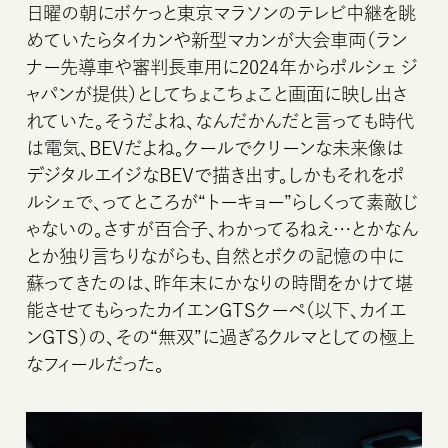
日曜の朝にボケっと東京マラソンのテレビ中継を眺
めていたらタイカンや新型マカンが大会車両（ラン
ナー先導車や審判長車用に2024年からポルシェ ジ
ャパンが提供）としてちょこちょこと画面に映し出さ
れていた。そうだよね、なんだかんだと言っても時代
は電気、BEVだよね。クールでクリーンな未来像は
デジタルエイジなBEVで描き出す。しかもそれをポ
ルシェで、ってところが“トーキョー”らしくって素敵じ
ゃないの。さすが百合子、わかってるねえ…とかなん
とか独り言ちりながらも、自然とボクの記憶の中に
蘇ってきたのは、昨年末にかなりの時間をかけて堪
能させてもらったカイエンGTSクーペ（以下、カイエ
ンGTS）の、その“無双”に過ぎるクルマとしての極上
なフィールだった。