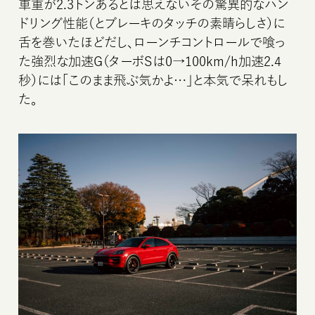
車重が2.3トンあるとは思えないその驚異的なハン
ドリング性能（とブレーキのタッチの素晴らしさ）に
舌を巻いたほどだし、ローンチコントロールで喰っ
た強烈な加速G（ターボSは0→100km/h加速2.4
秒）には「このまま飛ぶ気かよ…」と本気で呆れもし
た。