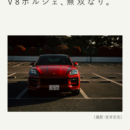
V8ポルシェ、無双なり。
（撮影：安井宏充）