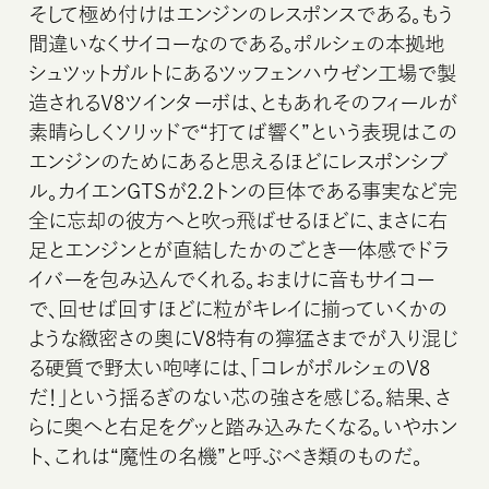
そして極め付けはエンジンのレスポンスである。もう
間違いなくサイコーなのである。ポルシェの本拠地
シュツットガルトにあるツッフェンハウゼン工場で製
造されるV8ツインターボは、ともあれそのフィールが
素晴らしくソリッドで“打てば響く”という表現はこの
エンジンのためにあると思えるほどにレスポンシブ
ル。カイエンGTSが2.2トンの巨体である事実など完
全に忘却の彼方へと吹っ飛ばせるほどに、まさに右
足とエンジンとが直結したかのごとき一体感でドラ
イバーを包み込んでくれる。おまけに音もサイコー
で、回せば回すほどに粒がキレイに揃っていくかの
ような緻密さの奥にV8特有の獰猛さまでが入り混じ
る硬質で野太い咆哮には、「コレがポルシェのV8
だ！」という揺るぎのない芯の強さを感じる。結果、さ
らに奥へと右足をグッと踏み込みたくなる。いやホン
ト、これは“魔性の名機”と呼ぶべき類のものだ。