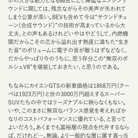
ボの大きな魅力となる緻密にして獰猛なエンジンサ
ウンドに関しては、残念ながらその美声が失われて
しまう公算が高い。BEVも含めて今は“サウンドチュ
ーン（合成サウンド）”の技術が高まっているから大
丈夫、との声もあるけれどいやはやどうして、内燃機
関だからこその芯から溢れ出す熱度に満ちた“生き
た音”のボリュームに電子の音が敵うはずなどなく、
だからやっぱり今のうちに、思う存分この“無双のポ
ルシェV8”を堪能しておきたい、と思うのである。
ちなみにカイエンGTSの新車価格は1868万円（クー
ペは1923万円）と世の3000万円超えするスーパー
SUVたちの中ではリーズナブルに映らなくもない。
いや、このまさに無双なバランス感覚を考えればか
なりのコストパフォーマンスに優れている、と言って
よいだろう。あくまでも富裕層の視点を代弁するなら
ば、だけれど…。無論、より一般的な層に属す真っ当