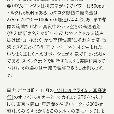
要）のV8エンジンは排気量が4ℓでパワーは500ps。
トルクは660Nmある。カタログ数値の最高速は
275km/hで０→100km/h加速は4.4 秒。あくまで想
像の範疇だけれど真夜中のガラ空きの高速道路
（例えば新東名とか新名神辺り）でアクセルを踏み
抜けば“コトもなく、かつ至極快適”にそれを実証・体
感できることだろう。アウトバーンの国で生まれた、
いやより正しく言えばポルシェが本気で作ったSUV
である。スペック云々で判断するよりも実際に乗って
みればその凄みは一発で理解できるし圧倒もされ
る。
事実、ボクは昨年11月の
「MHヒルクライム／真庭速
祭」
のオフィシャルカーとしてカイエンGTSを借り出
して、東京〜岡山・真庭間を往復（トータル2000km
超）してみてすっかりとこのクルマの虜になってしま