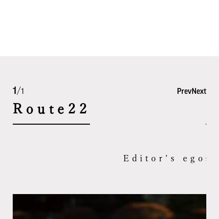
1
/
1
Prev
Next
Route22
R
Editor’s ego
Editor’s ego
Editor’s eg